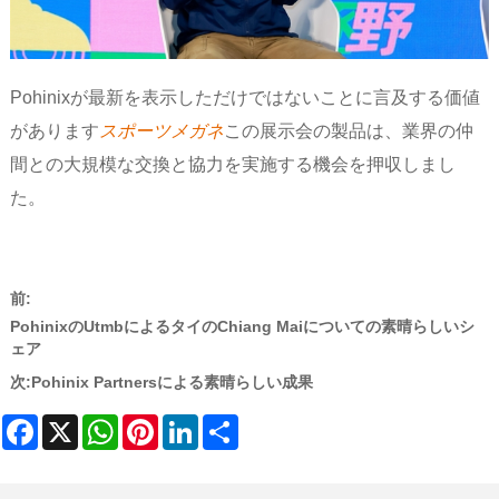
Pohinixが最新を表示しただけではないことに言及する価値
があります
スポーツメガネ
この展示会の製品は、業界の仲
間との大規模な交換と協力を実施する機会を押収しまし
た。
前:
PohinixのUtmbによるタイのChiang Maiについての素晴らしいシ
ェア
次:
Pohinix Partnersによる素晴らしい成果
Facebook
X
WhatsApp
Pinterest
LinkedIn
Share