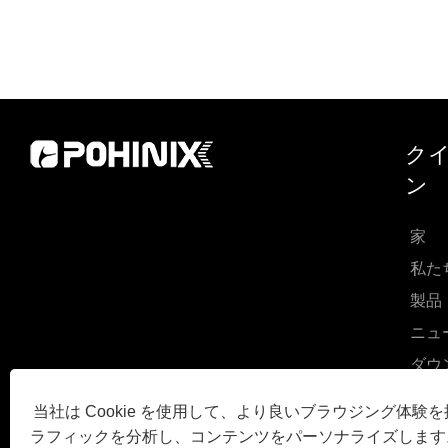
づいた、保護的でファッショナブルなさまざま
なアイウェアを提供しています。この記事で
は、子供用サングラスの重要性、主な機能、購
入時の考慮事項について説明し、親や介護者向
けのよくある質問に答えます。
クイ
ン
家
私た
製品
ニュ
ダウ
お問
当社は Cookie を使用して、より良いブラウジング体験
お問
ラフィックを分析し、コンテンツをパーソナライズします