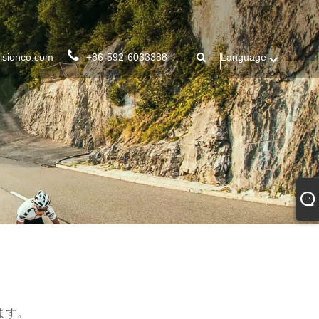
isionco.com
+86-592-6033388
Language
ます。