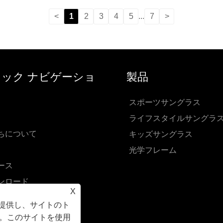
<
1
2
3
4
5
...
7
>
ック ナビゲーショ
製品
スポーツサングラス
ライフスタイルサングラ
ちについて
キッズサングラス
光学フレーム
ース
ンロード
X
い合わせを送信
を提供し、サイトのト
い合わせ
。このサイトを使用