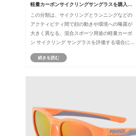
軽量カーボンサイクリングサングラスを購入す
る際に、自分の顔に適したフレーム幅を選択す
この分類は、サイクリングとランニングなどの
るにはどうすればよいですか?
アクティビティ間で顔の動きや環境への曝露が
大きく異なる、混合スポーツ用途の軽量カーボ
ン サイクリング サングラスを評価する場合に特
に関連します。
続きを読む