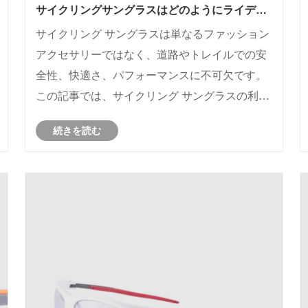
サイクリングサングラスはどのようにライディ
ング体験を向上させますか?
サイクリング サングラスは単なるファッション
アクセサリーではなく、道路やトレイルでの安
全性、快適さ、パフォーマンスに不可欠です。
この記事では、サイクリング サングラスの利点
を探り、適切なサングラスの選び方を説明し、
続きを読む
レンズの品質、フィット感、UV 保護、耐久性
などの一般的な顧客の懸念に対処します。この
ガイドに従うことで、ライダーはサイクリング
中のパフォーマンスと楽しみの両方を向上させ
る情報に基づいた決定を下すことができます。