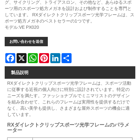
グ、サイクリング、トライアスロン、その他など、あらゆるスポ
ーツ用のスポーツ処方メガネを設計および制作することを専門と
しています。 RXダイレクトクリップスポーツ光学フレームは、ス
ポーツ処方メガネのベストセラーの1つです。
モデル:VE PX020
お問い合わせを送信
Facebook
X
WhatsApp
Pinterest
LinkedIn
Share
製品説明
RXダイレクトクリップスポーツ光学フレームは、スポーツ活動
に従事する近視の個人向けに特別に設計されています。特定の
ニーズを満たす。ファッショナブルでミニマリストのデザイン
を組み合わせて、これらのフレームは実用性を提供するだけで
なく、高い美学も提供し、さまざまな屋外スポーツの機会に適
しています。
RXダイレクトクリップスポーツ光学フレームのパラメ
ーター