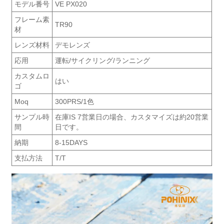
モデル番号
VE PX020
フレーム素
TR90
材
レンズ材料
デモレンズ
応用
運転/サイクリング/ランニング
カスタムロ
はい
ゴ
Moq
300PRS/1色
サンプル時
在庫IS 7営業日の場合、カスタマイズは約20営業
間
日です。
納期
8-15DAYS
支払方法
T/T